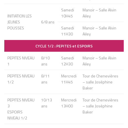
Samedi
Manoir – Salle Alvin
INITIATION LES
10H45
Ailey
JEUNES
6/8 ans
POUSSES
Samedi
Manoir – Salle Alvin
11H30
Ailey
CYCLE 1/2 : PEPITES et ESPOIRS
PEPITES NIVEAU
8/10
Samedi
Manoir – Salle Alvin
1
ans
12H30
Ailey
PEPITES NIVEAU
8/11
Mercredi
Tour de Chenevières
1/2
ans
11H45
– salle Joséphine
Baker
PEPITES NIVEAU
10/13
Mercredi
Tour de Chenevières
3
ans
13H00
– salle Joséphine
ESPOIRS
Baker
NIVEAU 1/2