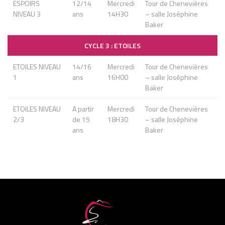
ESPOIRS
12/14
Mercredi
Tour de Chenevières
NIVEAU 3
ans
14H30
– salle Joséphine
Baker
CYCLE 3 : ETOILES
ETOILES NIVEAU
14/16
Mercredi
Tour de Chenevières
1
ans
16H00
– salle Joséphine
Baker
ETOILES NIVEAU
A partir
Mercredi
Tour de Chenevières
2/3
de 15
18H30
– salle Joséphine
ans
Baker