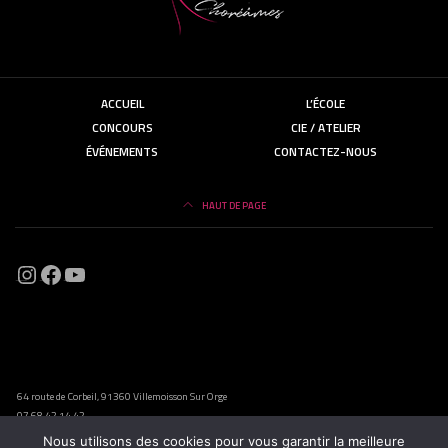
ACCUEIL
L’ÉCOLE
CONCOURS
CIE / ATELIER
ÉVÉNEMENTS
CONTACTEZ-NOUS
HAUT DE PAGE
Instagram
Facebook
https://www.instagram.com/choream
64 route de Corbeil, 91360 Villemoisson Sur Orge
07 68 42 14 42
Nous utilisons des cookies pour vous garantir la meilleure