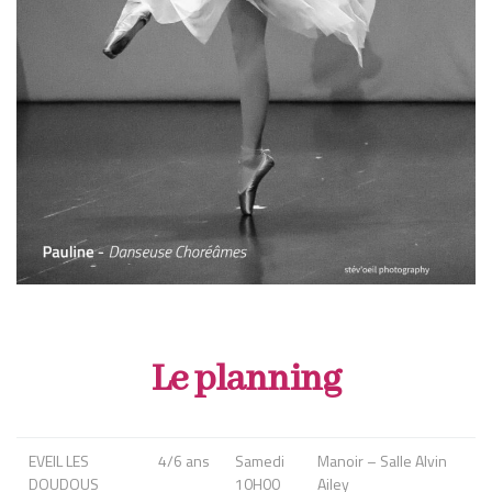
Le planning
EVEIL LES
4/6 ans
Samedi
Manoir – Salle Alvin
DOUDOUS
10H00
Ailey