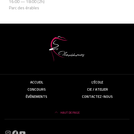
16:00 — 18:00
(2h)
Parc des érables
ACCUEIL
L’ÉCOLE
CONCOURS
CIE / ATELIER
ÉVÉNEMENTS
CONTACTEZ-NOUS
HAUT DE PAGE
Instagram
Facebook
https://www.instagram.com/choream